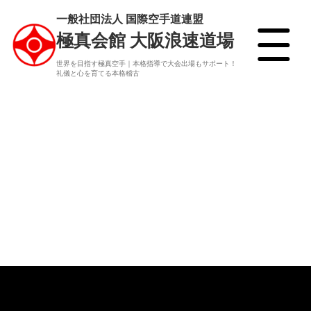
一般社団法人 国際空手道連盟
極真会館 大阪浪速道場
世界を目指す極真空手｜本格指導で大会出場もサポート！
礼儀と心を育てる本格稽古
よくある質問
Q&A
審査規定型
Examination rules KATA
公式グッズ
Official Merchandise
空手を始めたい方
Those who want to start karate