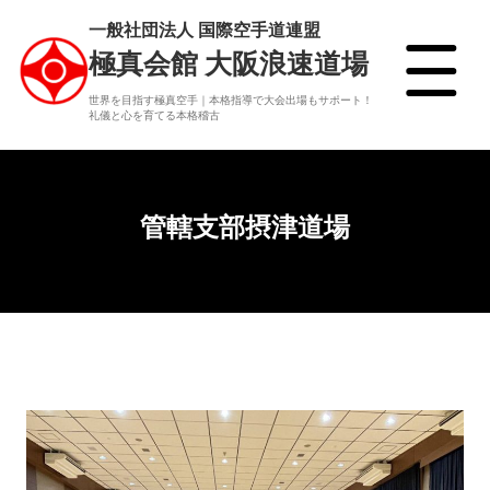
一般社団法人 国際空手道連盟
極真会館 大阪浪速道場
世界を目指す極真空手｜本格指導で大会出場もサポート！
礼儀と心を育てる本格稽古
管轄支部摂津道場